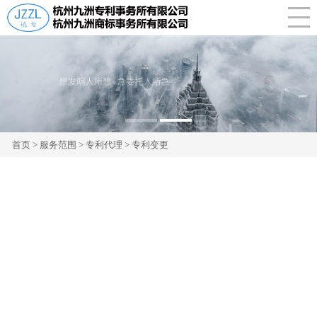
新闻中心
商标续展
版权登记
政策法规
商标转让
驰名商标
案例介绍
招贤纳士
法律顾问
公司新闻
知识产权法规
1
2
联系我们
法律事务
行业动态
政策咨询
首页
>
服务范围
>
专利代理
> 专利变更
CLOSE
国际业务
资助政策
商标代理
疑难案件咨询
著名商标